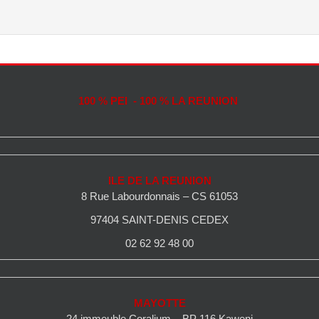
100 % PEI - 100 % LA REUNION
ILE DE LA REUNION
8 Rue Labourdonnais – CS 61053
97404 SAINT-DENIS CEDEX
02 62 92 48 00
MAYOTTE
24 immeuble Coralium – BP 116 Kaweni