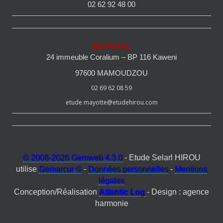
02 62 92 48 00
MAYOTTE
24 immeuble Coralium – BP 116 Kaweni
97600 MAMOUDZOU
02 69 62 08 59
etude.mayotte@etudehirou.com
© 2008-2026 Gemweb 4.3.0
- Etude Selarl HIROU
utilise
Gemarcur ©
-
Données personnelles
-
Mentions
légales
Conception/Réalisation
Atlantic Log
- Design : agence
harmonie