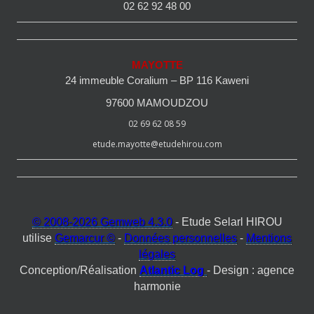
02 62 92 48 00
MAYOTTE
24 immeuble Coralium – BP 116 Kaweni
97600 MAMOUDZOU
02 69 62 08 59
etude.mayotte@etudehirou.com
© 2008-2026 Gemweb 4.3.0
- Etude Selarl HIROU
utilise
Gemarcur ©
-
Données personnelles
-
Mentions
légales
Conception/Réalisation
Atlantic Log
- Design : agence
harmonie