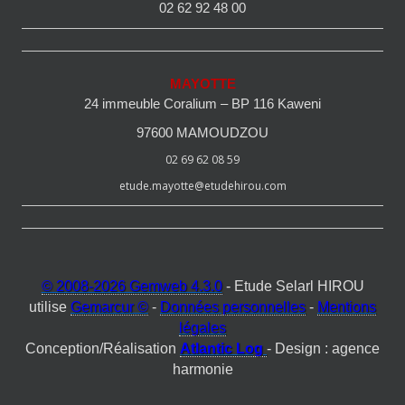
02 62 92 48 00
MAYOTTE
24 immeuble Coralium – BP 116 Kaweni
97600 MAMOUDZOU
02 69 62 08 59
etude.mayotte@etudehirou.com
© 2008-2026 Gemweb 4.3.0
- Etude Selarl HIROU
utilise
Gemarcur ©
-
Données personnelles
-
Mentions
légales
Conception/Réalisation
Atlantic Log
- Design : agence
harmonie