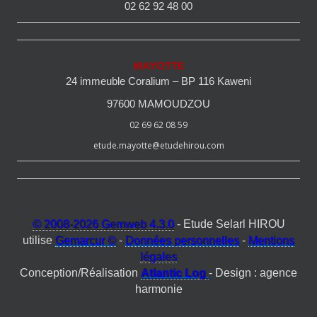
02 62 92 48 00
MAYOTTE
24 immeuble Coralium – BP 116 Kaweni
97600 MAMOUDZOU
02 69 62 08 59
etude.mayotte@etudehirou.com
© 2008-2026 Gemweb 4.3.0
- Etude Selarl HIROU
utilise
Gemarcur ©
-
Données personnelles
-
Mentions
légales
Conception/Réalisation
Atlantic Log
- Design : agence
harmonie