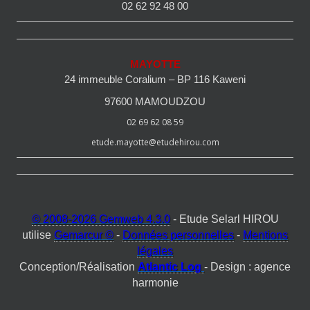
02 62 92 48 00
MAYOTTE
24 immeuble Coralium – BP 116 Kaweni
97600 MAMOUDZOU
02 69 62 08 59
etude.mayotte@etudehirou.com
© 2008-2026 Gemweb 4.3.0
- Etude Selarl HIROU
utilise
Gemarcur ©
-
Données personnelles
-
Mentions
légales
Conception/Réalisation
Atlantic Log
- Design : agence
harmonie