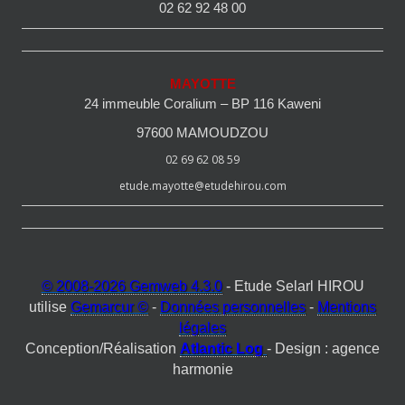
02 62 92 48 00
MAYOTTE
24 immeuble Coralium – BP 116 Kaweni
97600 MAMOUDZOU
02 69 62 08 59
etude.mayotte@etudehirou.com
© 2008-2026 Gemweb 4.3.0
- Etude Selarl HIROU
utilise
Gemarcur ©
-
Données personnelles
-
Mentions
légales
Conception/Réalisation
Atlantic Log
- Design : agence
harmonie